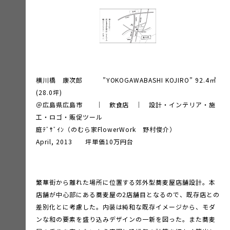
横川橋 康次郎 ”YOKOGAWABASHI KOJIRO” 92.4㎡
(28.0坪)
＠広島県広島市 ｜ 飲食店 ｜ 設計・インテリア・施
工・ロゴ・販促ツール
庭ﾃﾞｻﾞｲﾝ（のむら家FlowerWork 野村俊介）
April, 2013 坪単価10万円台
繁華街から離れた場所に位置する郊外型蕎麦屋店舗設計。本
店舗が中心部にある蕎麦屋の2店舗目となるので、既存店との
差別化とに考慮した。内装は純和な既存イメージから、モダ
ンな和の要素を盛り込みデザインの一新を図った。また蕎麦