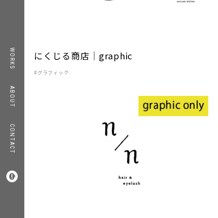
TOP
WORKS
にくじる商店｜graphic
WORKS
グラフィック
ABOUT
ABOUT
CONTACT
COMPANY
CONTACT
RECRUIT
INFORMATION



