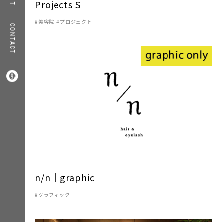
Projects S
美容院
プロジェクト
COMPANY
CONTACT
RECRUIT
INFORMATION




n/n｜graphic
グラフィック