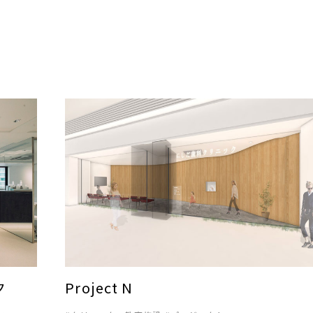
ク
Project N