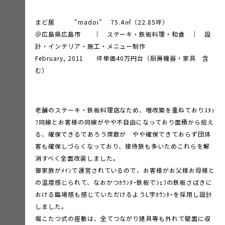
まど居 ”madoi” 75.4㎡（22.85坪）
＠広島県広島市 ｜ ステーキ・鉄板料理・和食 ｜ 設
計・インテリア・施工・メニュー制作
February, 2011 坪単価40万円台（厨房機器・家具 含
む）
老舗のステーキ・鉄板料理店なため、増改築を重ねておりｽﾀｯ
ﾌ同線とお客様の同線がやや不自由になっており面積から拾え
る、確保できるであろう席数が やや確保できておらず団体
客も確保しづらくなっており、接待族も多いためこれらを解
消すべく全面改装しました。
御家族がﾒｲﾝで運営されているので、お客様がお父様お母様と
の温度感じられて、なおかつｶｳﾝﾀｰ鉄板でｼｪﾌの鉄板さばきに
おける臨場感も感じていただけるようL字ｶｳﾝﾀｰを採用し設計
しました。
堀こたつ式の座敷は、全てつながり建具等も外れて壁面に収