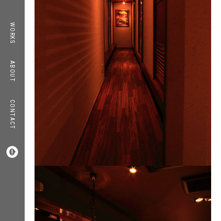
TOP
WORKS
WORKS
ABOUT
ABOUT
CONTACT
COMPANY
CONTACT
RECRUIT
INFORMATION



