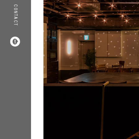
CONTACT
COMPANY
RECRUIT
INFORMATION



