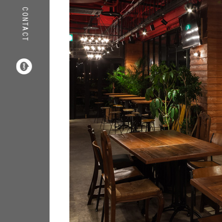
CONTACT
COMPANY
RECRUIT
INFORMATION



