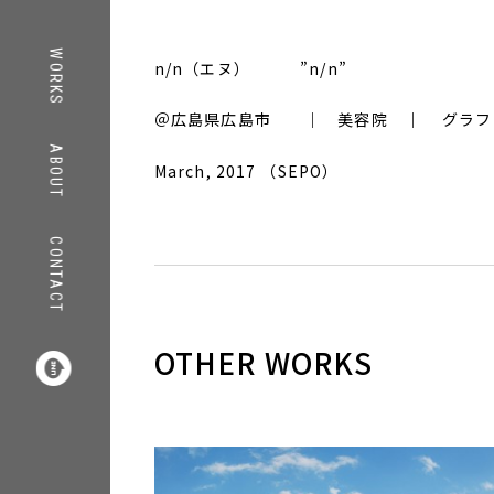
TOP
WORKS
n/n（エヌ） ”n/n”
WORKS
＠広島県広島市 ｜ 美容院 ｜ グラフ
ABOUT
ABOUT
March, 2017 （SEPO）
CONTACT
CONTACT
COMPANY
RECRUIT
INFORMATION
OTHER WORKS



