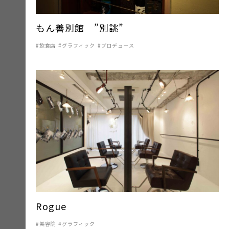
もん善別館 ”別誂”
飲食店
グラフィック
プロデュース
Rogue
美容院
グラフィック