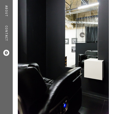
ABOUT
ABOUT
CONTACT
COMPANY
CONTACT
RECRUIT
INFORMATION



